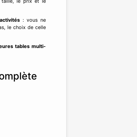
 taille, le prix et le
activités
: vous ne
s, le choix de celle
eures tables multi-
complète