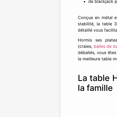
de blackjack p
Conçue en métal e
stabilité, la table
détaillé vous facil
Hormis ses plate
(craies,
balles de b
déballés, vous ête
la meilleure table mu
La table 
la famille