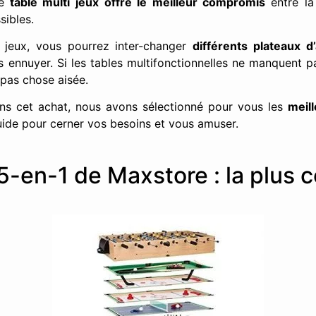
é
table multi jeux offre le meilleur compromis
entre la
sibles.
 jeux,
vous pourrez inter-changer
différents plateaux d’
 ennuyer. Si les tables multifonctionnelles ne manquent pa
t pas chose aisée.
ns cet achat, nous avons sélectionné pour vous les
meill
uide pour cerner vos besoins et vous amuser.
15-en-1 de Maxstore : la plus 