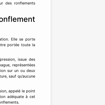
ur des ronflements
onflement
tion. Elle se porte
être portée toute la
ression, issue des
 bague, représentées
ssion sur un ou deux
cture, sauf qu’aucune
ion, appelé le point
sion adéquate à cet
ronflements.