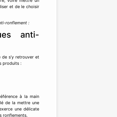
re, voire mettre un
liser et de le choisir
ti-ronflement :
ues anti-
e de s’y retrouver et
s produits :
référence à la main
lé de la mettre une
 exerce une délicate
es ronflements.