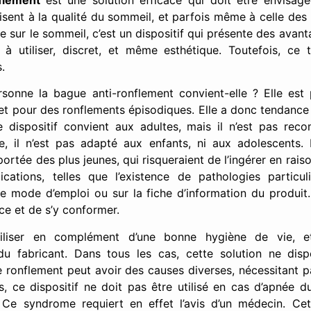
isent à la qualité du sommeil, et parfois même à celle des
 sur le sommeil, c’est un dispositif qui présente des avanta
e à utiliser, discret, et même esthétique. Toutefois, ce
.
sonne la bague anti-ronflement convient-elle ? Elle est 
et pour des ronflements épisodiques. Elle a donc tendance
 dispositif convient aux adultes, mais il n’est pas r
e, il n’est pas adapté aux enfants, ni aux adolescents.
rtée des plus jeunes, qui risqueraient de l’ingérer en raison
dications, telles que l’existence de pathologies particul
 mode d’emploi ou sur la fiche d’information du produit. I
e et de s’y conformer.
utiliser en complément d’une bonne hygiène de vie, 
u fabricant. Dans tous les cas, cette solution ne disp
le ronflement peut avoir des causes diverses, nécessitant p
rs, ce dispositif ne doit pas être utilisé en cas d’apnée d
 Ce syndrome requiert en effet l’avis d’un médecin. C