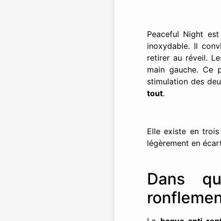
Peaceful Night es
inoxydable. Il conv
retirer au réveil. 
main gauche. Ce pr
stimulation des deu
tout
.
Elle existe en troi
légèrement en écart
Dans qu
ronflemen
La
bague anti-ro