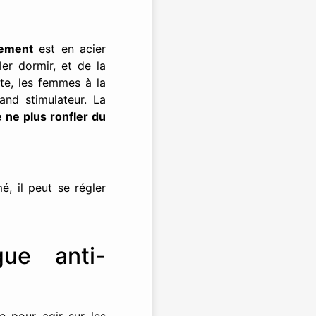
lement
est en acier
ler dormir, et de la
ite, les femmes à la
and stimulateur. La
 ne plus ronfler du
é, il peut se régler
ue anti-
e pour agir sur les