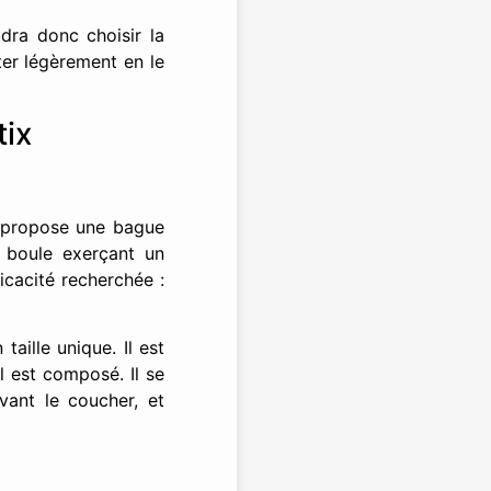
udra donc choisir la
ster légèrement en le
tix
e propose une bague
e boule exerçant un
icacité recherchée :
aille unique. Il est
l est composé. Il se
vant le coucher, et