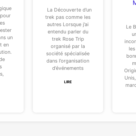
M
égique
La Découverte d’un
 pour
trek pas comme les
ses
autres Lorsque j’ai
Le B
ester
entendu parler du
u
ans un
trek Rose Trip
inco
t en
organisé par la
les
tion.
société spécialisée
bonn
 de
dans l’organisation
m
s
d’événements
Origi
s,
Unis
r
LIRE
marq