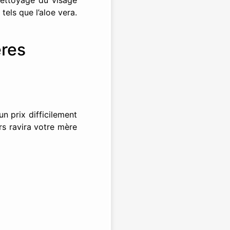
nettoyage du visage
tels que l’aloe vera.
ères
n prix difficilement
rs ravira votre mère