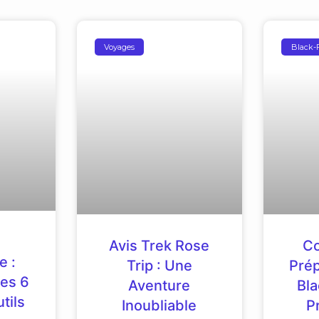
Voyages
Black-
Avis Trek Rose
C
e :
Trip : Une
Prép
es 6
Aventure
Bla
tils
Inoubliable
P