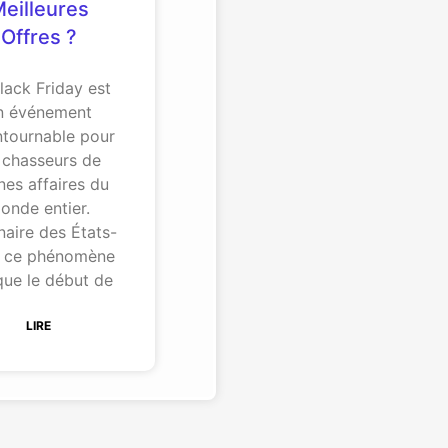
eilleures
Offres ?
lack Friday est
n événement
ntournable pour
 chasseurs de
es affaires du
onde entier.
naire des États-
, ce phénomène
ue le début de
LIRE