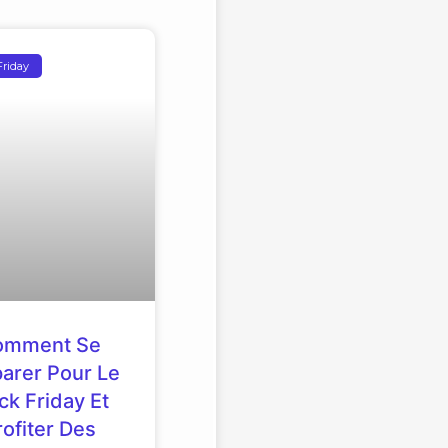
Friday
omment Se
arer Pour Le
ck Friday Et
rofiter Des