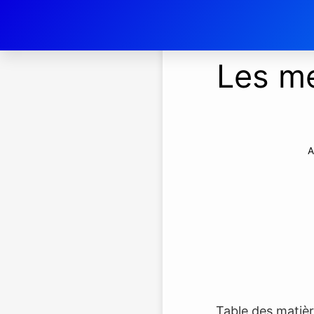
Les me
A
Table des matiè